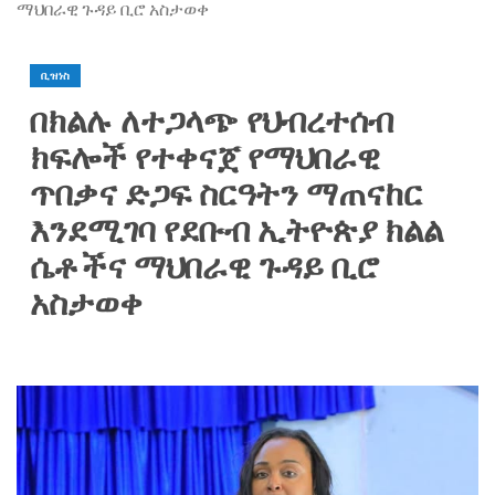
ማህበራዊ ጉዳይ ቢሮ አስታወቀ
ቢዝነስ
በክልሉ ለተጋላጭ የህብረተሰብ
ክፍሎች የተቀናጀ የማህበራዊ
ጥበቃና ድጋፍ ስርዓትን ማጠናከር
እንደሚገባ የደቡብ ኢትዮጵያ ክልል
ሴቶችና ማህበራዊ ጉዳይ ቢሮ
አስታወቀ