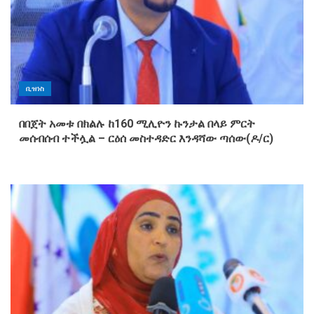
ቢዝነስ
በበጀት አመቱ በክልሉ ከ160 ሚሊዮን ኩንታል በላይ ምርት
መሰብሰብ ተችሏል – ርዕሰ መስተዳድር እንዳሻው ጣሰው(ዶ/ር)