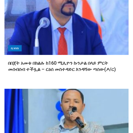
ቢዝነስ
በበጀት አመቱ በክልሉ ከ160 ሚሊዮን ኩንታል በላይ ምርት
መሰብሰብ ተችሏል – ርዕሰ መስተዳድር እንዳሻው ጣሰው(ዶ/ር)