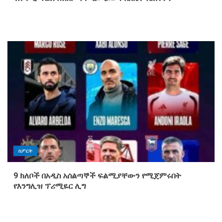
ስፖርት
9 ክለቦች በአዲስ አሰልጣኞች ፍልሚያቸውን የሚጀምሩበት
የእንግሊዝ ፕሪሚዬር ሊግ