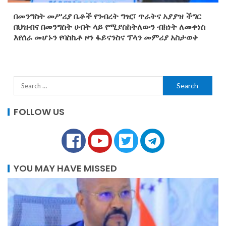
በመንግስት መሥሪያ ቤቶች የንብረት ግዢ፣ ጥራትና አያያዝ ችግር
በህዝብና በመንግስት ሀብት ላይ የሚያስከትለውን ብክነት ለመቀነስ
እየሰራ መሆኑን የባስኬቶ ዞን ፋይናንስና ፕላን መምሪያ አስታወቀ
FOLLOW US
YOU MAY HAVE MISSED