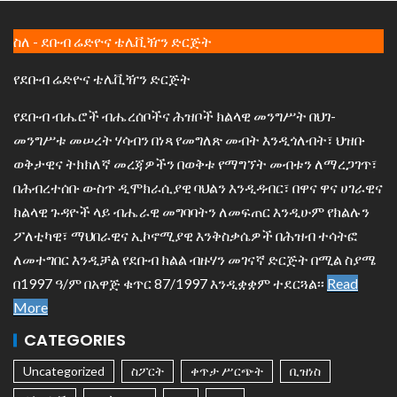
ስለ - ደቡብ ሬድዮና ቴሌቪዥን ድርጅት
የደቡብ ሬድዮና ቴሌቪዥን ድርጅት
የደቡብ ብሔሮች ብሔረሰቦችና ሕዝቦች ክልላዊ መንግሥት በህገ-
መንግሥቱ መሠረት ሃሳብን በነጻ የመግለጽ መብት እንዲጎለብት፣ ህዝቡ
ወቅታዊና ትክክለኛ መረጃዎችን በወቅቱ የማግኘት መብቱን ለማረጋገጥ፣
በሕብረተሰቡ ውስጥ ዲሞክራሲያዊ ባህልን እንዲዳብር፣ በዋና ዋና ሀገራዊና
ክልላዊ ጉዳዮች ላይ ብሔራዊ መግባባትን ለመፍጠር እንዲሁም የክልሉን
ፖለቲካዊ፣ ማህበራዊና ኢኮኖሚያዊ እንቅስቃሴዎች በሕዝብ ተሳትፎ
ለመተግበር እንዲቻል የደቡብ ክልል ብዙሃን መገናኛ ድርጅት በሚል ስያሜ
በ1997 ዓ/ም በአዋጅ ቁጥር 87/1997 እንዲቋቋም ተደርጓል፡፡
Read
More
CATEGORIES
Uncategorized
ስፖርት
ቀጥታ ሥርጭት
ቢዝነስ