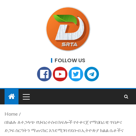
FOLLOW US
Home
በክልሉ ለተጋላጭ የህብረተሰብ ክፍሎች የተቀናጀ የማህበራዊ ጥበቃና
ድጋፍ ስርዓትን ማጠናከር እንደሚገባ የደቡብ ኢትዮጵያ ክልል ሴቶችና