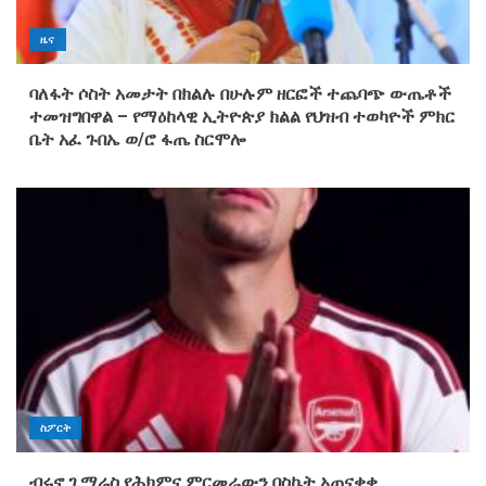
ዜና
ባለፋት ሶስት አመታት በክልሉ በሁሉም ዘርፎች ተጨባጭ ውጤቶች
ተመዝግበዋል – የማዕከላዊ ኢትዮጵያ ክልል የህዝብ ተወካዮች ምክር
ቤት አፈ ጉበኤ ወ/ሮ ፋጤ ስርሞሎ
ስፖርት
ብሩኖ ጊማሬስ የሕክምና ምርመራውን በስኬት አጠናቀቀ