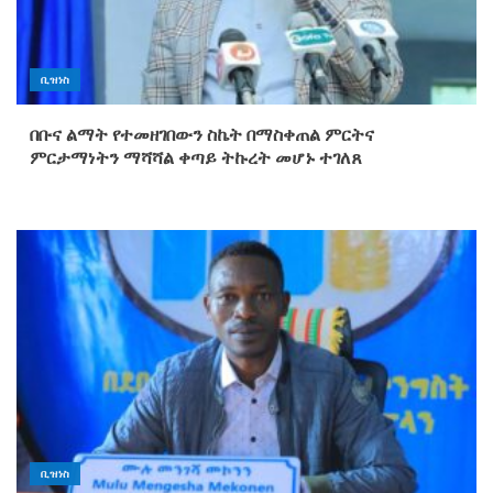
ቢዝነስ
በቡና ልማት የተመዘገበውን ስኬት በማስቀጠል ምርትና
ምርታማነትን ማሻሻል ቀጣይ ትኩረት መሆኑ ተገለጸ
ቢዝነስ