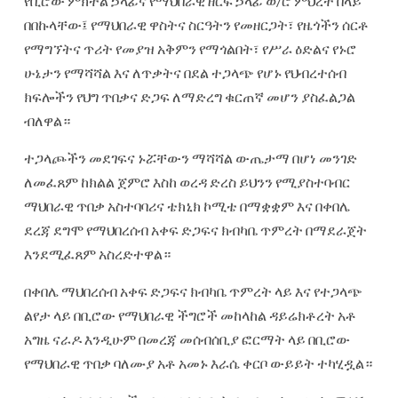
የቢሮው ምክትል ኃላፊና የማህበራዊ ዘርፍ ኃላፊ ወ/ሮ ምህረት በላይ
በበኩላቸው፤ የማህበራዊ ዋስትና ስርዓትን የመዘርጋት፣ የዜጎችን ሰርቶ
የማግኘትና ጥሪት የመያዝ አቅምን የማጎልበት፣ የሥራ ዕድልና የኑሮ
ሁኔታን የማሻሻል እና ለጥቃትና በደል ተጋላጭ የሆኑ የህብረተሰብ
ክፍሎችን የህግ ጥበቃና ድጋፍ ለማድረግ ቁርጠኛ መሆን ያስፈልጋል
ብለዋል።
ተጋላጮችን መደገፍና ኑሯቸውን ማሻሻል ውጤታማ በሆነ መንገድ
ለመፈጸም ከክልል ጀምሮ እስከ ወረዳ ድረስ ይህንን የሚያስተባብር
ማህበራዊ ጥበቃ አስተባባሪና ቴክኒክ ኮሚቴ በማቋቋም እና በቀበሌ
ደረጃ ደግሞ የማህበረሰብ አቀፍ ድጋፍና ክብካቤ ጥምረት በማደራጀት
እንደሚፈጸም አስረድተዋል።
በቀበሌ ማህበረሰብ አቀፍ ድጋፍና ክብካቤ ጥምረት ላይ እና የተጋላጭ
ልየታ ላይ በቢሮው የማህበራዊ ችግሮች መከላከል ዳይሬክቶረት አቶ
አግዜ ናራዶ እንዲሁም በመረጃ መሰብሰቢያ ፎርማት ላይ በቢሮው
የማህበራዊ ጥበቃ ባለሙያ አቶ አመኑ እራሴ ቀርቦ ውይይት ተካሂዷል።