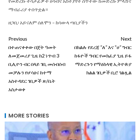
የመድረኩ ተሳታፊዎች ሀሳብና አስተያየት ሰጥተው ከመድረኩ ምላሽና
ማብራሪያ ተሰጥቷል።
ዘጋቢ፡ አይናለም ሰለሞን – ከሳውላ ጣቢያችን
Previous
Next
በተጠናቀቀው በጀት ዓመት
በክልሉ የደረጃ “ለ” እና “ሀ” ግብር
ለመጀመሪያ ጊዜ ከ2 ነጥብ 3
ከፋዮች ግብር የመክፈያ ጊዜ ይፋ
ቢሊዮን ብር በላይ ገቢ መሰብሰብ
ማድረጉን የማዕከላዊ ኢትዮጵያ
መቻሉን የሆሳዕና ከተማ
ክልል ገቢዎች ቢሮ ገልጿል
አስተዳደር ገቢዎች ጽ/ቤት
አስታወቀ
MORE STORIES