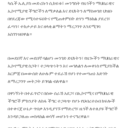
ካሴች ኤሊያስ መድረኩን ሲከፍቱ፤ መንግስት የዜጎችን ማህበራዊና
ኢኮኖሚያዊ ችግሮችን ለማቃለል እና ድህነትን ለማስወገድ ህዝቡ
በየደረጃው የሚሳተፍበትና የሚጠቀምበት ድሃን ማዕከል ያደረገ፣
ፈጣን፣ ተከታታይ እና ዘላቂ ልማትን ማረጋገጥ እንደሚገባ
አስገንዝበዋል።
‎በመደበኛ እና መደበኛ ባልሆነ መንገድ ድህነትን፣ የዜጐችን ማህበራዊና
ኢኮኖሚያዊ ስጋት፣ ተጋላጭነትን እና መገለልን ለመቀነስ የሚያስችል
እርምጃ በመውሰድ ለሁሉም ተደራሽ የሆነ የተመጣጠነ እድገት
ለማረጋገጥ መትጋት ይገባል ብለዋል።
በዋነኝነት በተፈጥሮና በሰው ሰራሽ አደጋ፣ በኢኮኖሚና በማህበራዊ
ችግሮች ምክንያት ለከፋ ችግር ተጋላጭ የሆኑ የህብረተሰብ ክፍሎች
በተቀናጀ ሁኔታ ጥበቃ እንዲያገኙ የማድረግ፣ ዜጎች ለተለያዩ ችግሮች
እንዳይጋለጡ መከላከል ወሳኝ መሆኑን ተናግረዋል።