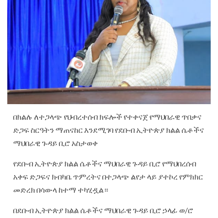
በክልሉ ለተጋላጭ የህብረተሰብ ክፍሎች የተቀናጀ የማህበራዊ ጥበቃና
ድጋፍ ስርዓትን ማጠናከር እንደሚገባ የደቡብ ኢትዮጵያ ክልል ሴቶችና
ማህበራዊ ጉዳይ ቢሮ አስታወቀ
የደቡብ ኢትዮጵያ ክልል ሴቶችና ማህበራዊ ጉዳይ ቢሮ የማህበረሰብ
አቀፍ ድጋፍና ክብካቤ ጥምረትና በተጋላጭ ልየታ ላይ ያተኮረ የምክክር
መድረክ በሳውላ ከተማ ተካሂዷል።
‎በደቡብ ኢትዮጵያ ክልል ሴቶችና ማህበራዊ ጉዳይ ቢሮ ኃላፊ ወ/ሮ