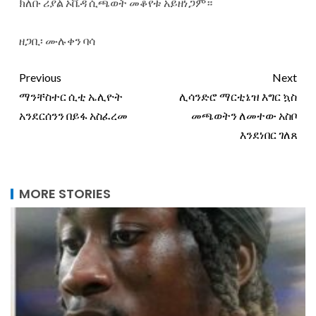
ክለቡ ሪያል ኦቬዳ ሲጫወት መቆየቱ አይዘነጋም።
ዘጋቢ፡ ሙሉቀን ባሳ
Previous
Next
ማንቸስተር ሲቲ ኤሊዮት
ሊሳንድሮ ማርቲኔዝ እግር ኳስ
አንደርሰንን በይፋ አስፈረመ
መጫወትን ለመተው አስቦ
እንደነበር ገለጸ
MORE STORIES