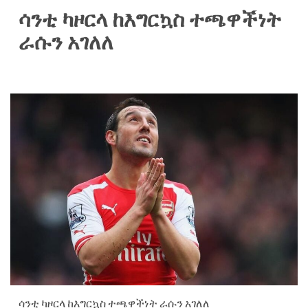
ሳንቲ ካዞርላ ከእግርኳስ ተጫዋችነት
ራሱን አገለለ
ሳንቲ ካዞርላ ከእግርኳስ ተጫዋችነት ራሱን አገለለ