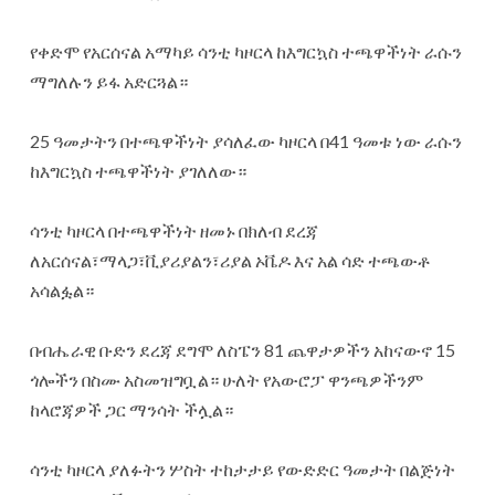
የቀድሞ የአርሰናል አማካይ ሳንቲ ካዞርላ ከእግርኳስ ተጫዋችነት ራሱን
ማግለሉን ይፋ አድርጓል።
25 ዓመታትን በተጫዋችነት ያሳለፈው ካዞርላ በ41 ዓመቱ ነው ራሱን
ከእግርኳስ ተጫዋችነት ያገለለው።
ሳንቲ ካዞርላ በተጫዋችነት ዘመኑ በክለብ ደረጃ
ለአርሰናል፣ማላጋ፣ቪያሪያልን፣ሪያል ኦቬዶ እና አል ሳድ ተጫውቶ
አሳልፏል።
በብሔራዊ ቡድን ደረጃ ደግሞ ለስፔን 81 ጨዋታዎችን አከናውኖ 15
ጎሎችን በስሙ አስመዝግቧል። ሁለት የአውሮፓ ዋንጫዎችንም
ከላሮጃዎች ጋር ማንሳት ችሏል።
ሳንቲ ካዞርላ ያለፉትን ሦስት ተከታታይ የውድድር ዓመታት በልጅነት