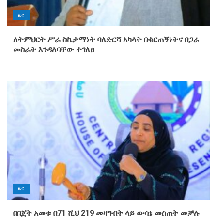
ዜና
ለትምህርት ሥራ ስኬታማነት ባለድርሻ አካላት በቁርጠኝነትና በጋራ
መስራት እንዳለባቸው ተገለፀ
ዜና
በበጀት አመቱ በ71 ሺህ 219 መዛግብት ላይ ውሳኔ መስጠት መቻሉ