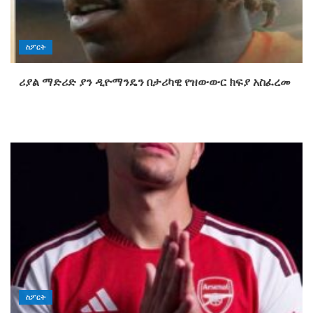
ስፖርት
ሪያል ማድሪድ ያን ዲዮማንዴን በታሪካዊ የዝውውር ክፍያ አስፈረመ
ስፖርት