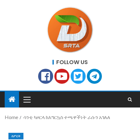
FOLLOW US
Home
ሳንቲ ካዞርላ ከእግርኳስ ተጫዋችነት ራሱን አገለለ
ስፖርት