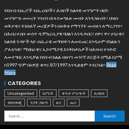
የደቡብ ብሔሮች ብሔረሰቦችና ሕዝቦች ክልላዊ መንግሥት በህገ-
መንግሥቱ መሠረት ሃሳብን በነጻ የመግለጽ መብት እንዲጎለብት፣ ህዝቡ
ወቅታዊና ትክክለኛ መረጃዎችን በወቅቱ የማግኘት መብቱን ለማረጋገጥ፣
በሕብረተሰቡ ውስጥ ዲሞክራሲያዊ ባህልን እንዲዳብር፣ በዋና ዋና ሀገራዊና
ክልላዊ ጉዳዮች ላይ ብሔራዊ መግባባትን ለመፍጠር እንዲሁም የክልሉን
ፖለቲካዊ፣ ማህበራዊና ኢኮኖሚያዊ እንቅስቃሴዎች በሕዝብ ተሳትፎ
ለመተግበር እንዲቻል የደቡብ ክልል ብዙሃን መገናኛ ድርጅት በሚል ስያሜ
በ1997 ዓ/ም በአዋጅ ቁጥር 87/1997 እንዲቋቋም ተደርጓል፡፡
Read
More
CATEGORIES
Uncategorized
ስፖርት
ቀጥታ ሥርጭት
ቢዝነስ
ቴክኖሎጂ
ንጋት ጋዜጣ
ዜና
ጤና