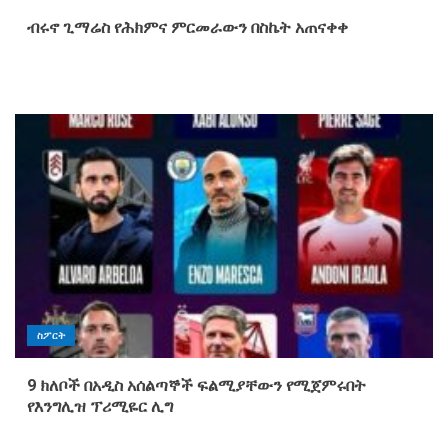
ብሩኖ ጊማሬስ የሕክምና ምርመራውን በስኬት አጠናቀቀ
ስፖርት
9 ክለቦች በአዲስ አሰልጣኞች ፍልሚያቸውን የሚጀምሩበት
የእንግሊዝ ፕሪሚዬር ሊግ