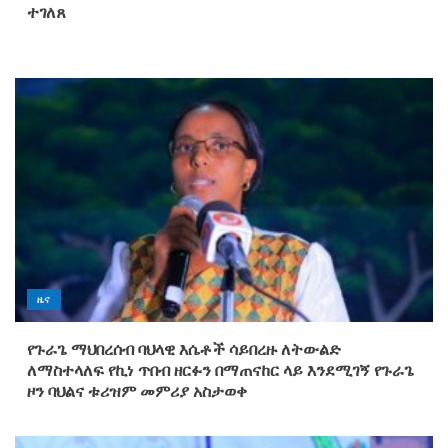
ተገለጸ
ዜና
የጉራጌ ማህበረሰብ ባህላዊ እሴቶች ሳይበረዙ ለትውልድ
ለማስተላለፍ የኪነ ጥበብ ዘርፉን በማጠናከር ላይ እንደሚገኝ የጉራጌ
ዞን ባህልና ቱሪዝም መምሪያ አስታወቀ