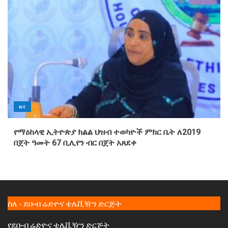
ዜና
የማዕከላዊ ኢትዮጵያ ክልል ህዝብ ተወካዮች ምክር ቤት ለ2019
በጀት ዓመት 67 ቢሊየን ብር በጀት አጸደቀ
ስለ - ደቡብ ሬድዮና ቴሌቪዥን ድርጅት
የደቡብ ሬድዮና ቴሌቪዥን ድርጅት