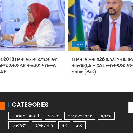
ቢዝነስ
 በ2018 በጀት አመት ሪፖርት እና
በበጀት አመቱ ከ26 ቢሊዮን ብር በላ
ጠቋሚ እቅድ ላይ ተወያይቶ በሙሉ
ተሰብስቧል – ርዕሰ መስተዳድር እ
ጸደቀ
ጣሰው (ዶ/ር)
CATEGORIES
Uncategorized
ስፖርት
ቀጥታ ሥርጭት
ቢዝነስ
ቴክኖሎጂ
ንጋት ጋዜጣ
ዜና
ጤና