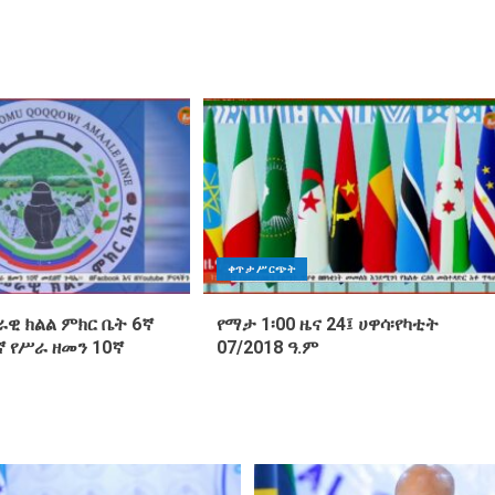
ቀጥታ ሥርጭት
ዊ ክልል ምክር ቤት 6ኛ
የማታ 1፡00 ዜና 24፤ ሀዋሳ፡የካቲት
 የሥራ ዘመን 10ኛ
07/2018 ዓ.ም