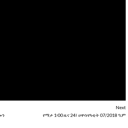
Next
መን
የማታ 1፡00 ዜና 24፤ ሀዋሳ፡የካቲት 07/2018 ዓ.ም