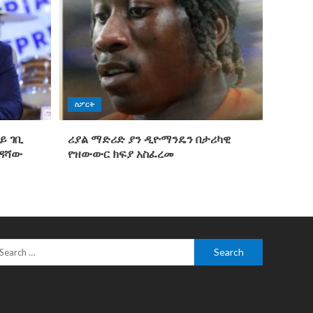
ስፖርት
ይ ገቢ
ሪያል ማድሪድ ያን ዲዮማንዴን በታሪካዊ
ንዳሻው
የዝውውር ክፍያ አስፈረመ