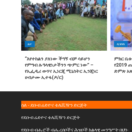
ዜና
ቢዝነስ
“እየተከልን ያለነው ችግኝ ብቻ ሳይሆን
ምክር ቤቱ
የምግብ ሉዓላዊነታችንን ጭምር ነው” –
የ2019 
የኢፌዲሪ ውሃና ኢነርጂ ሚኒስትር ኢንጂነር
ድምጽ አ
ሀብታሙ ኢተፋ(ዶ/ር)
ስለ - ደቡብ ሬድዮና ቴሌቪዥን ድርጅት
የደቡብ ሬድዮና ቴሌቪዥን ድርጅት
የደቡብ ብሔሮች ብሔረሰቦችና ሕዝቦች ክልላዊ መንግሥት በህገ-