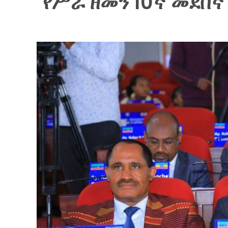
የሥራ ዘመን 10ኛ መደበኛ