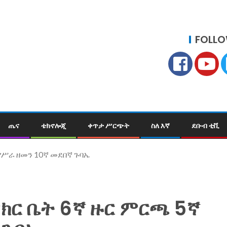
FOLLO
ጤና
ቴክኖሎጂ
ቀጥታ ሥርጭት
ስለ እኛ
ደቡብ ቲቪ
የሥራ ዘመን 10ኛ መደበኛ ጉባኤ
ክር ቤት 6ኛ ዙር ምርጫ 5ኛ