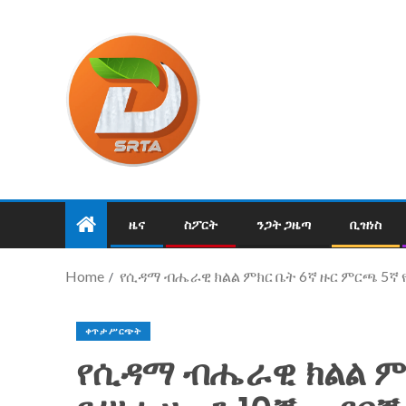
ዜና
ስፖርት
ንጋት ጋዜጣ
ቢዝነስ
Home
የሲዳማ ብሔራዊ ክልል ምክር ቤት 6ኛ ዙር ምርጫ 5ኛ 
ቀጥታ ሥርጭት
የሲዳማ ብሔራዊ ክልል ም