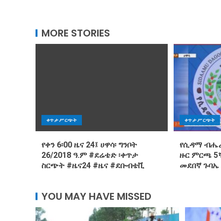
MORE STORIES
ቀጥታ ሥርጭት
ቀጥታ ሥርጭት
የቀን 6፡00 ዜና 24፤ ሀዋሳ፡ ግንቦት
የሲዳማ ብሔራ
26/2018 ዓ.ም #ደሬቴድ ፡ቀጥታ
ዙር ምርጫ 5ኛ
ስርጭት #ዜና24 #ዜና #ደቡብቴቪ
መደበኛ ጉባኤ
YOU MAY HAVE MISSED