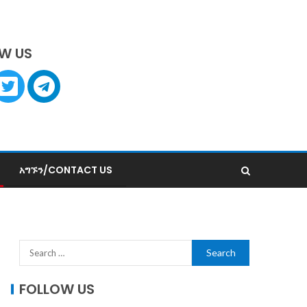
W US
አግኙን/CONTACT US
FOLLOW US