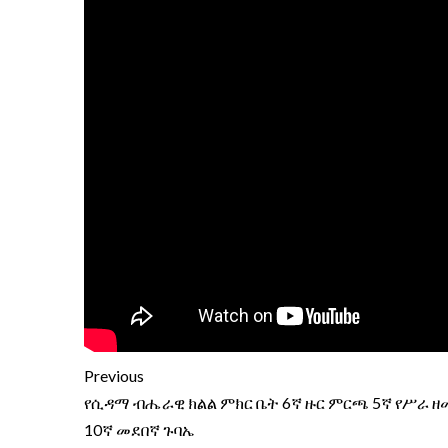
Previous
የሲዳማ ብሔራዊ ክልል ምክር ቤት 6ኛ ዙር ምርጫ 5ኛ የሥራ ዘ
10ኛ መደበኛ ጉባኤ