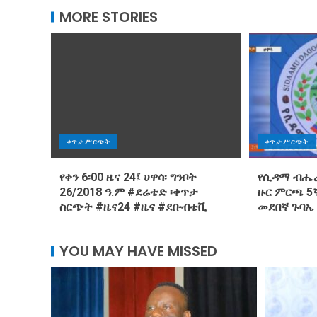
MORE STORIES
ቀጥታ ሥርጭት
ቀጥታ ሥርጭት
የቀን 6፡00 ዜና 24፤ ሀዋሳ፡ ግንቦት
የሲዳማ ብሔራ
26/2018 ዓ.ም #ደሬቴድ ፡ቀጥታ
ዙር ምርጫ 5ኛ
ስርጭት #ዜና24 #ዜና #ደቡብቴቪ
መደበኛ ጉባኤ
YOU MAY HAVE MISSED