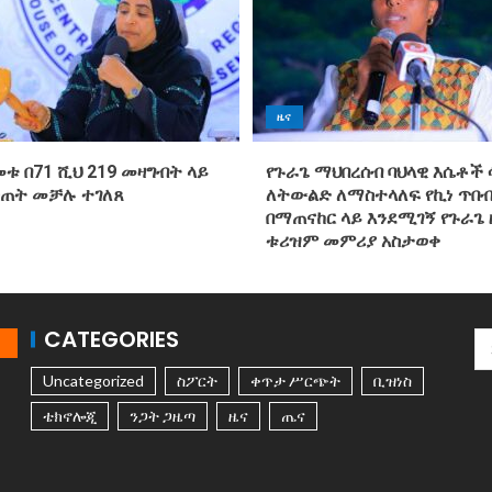
ዜና
መቱ በ71 ሺህ 219 መዛግብት ላይ
የጉራጌ ማህበረሰብ ባህላዊ እሴቶች 
ስጠት መቻሉ ተገለጸ
ለትውልድ ለማስተላለፍ የኪነ ጥበብ
በማጠናከር ላይ እንደሚገኝ የጉራጌ 
ቱሪዝም መምሪያ አስታወቀ
CATEGORIES
Uncategorized
ስፖርት
ቀጥታ ሥርጭት
ቢዝነስ
ቴክኖሎጂ
ንጋት ጋዜጣ
ዜና
ጤና