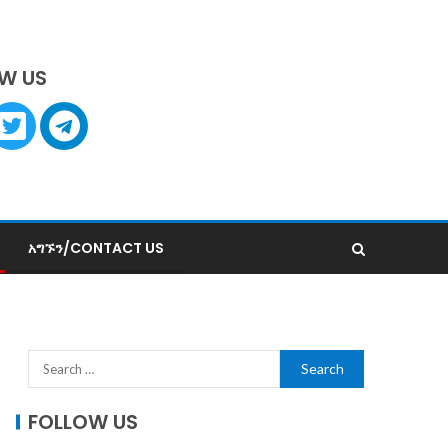
W US
አግኙን/CONTACT US
FOLLOW US