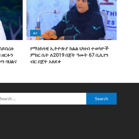
ዜና
ሳይበረዙ
የማዕከላዊ ኢትዮጵያ ክልል ህዝብ ተወካዮች
 ዘርፉን
ምክር ቤት ለ2019 በጀት ዓመት 67 ቢሊየን
ዞን ባህልና
ብር በጀት አጸደቀ