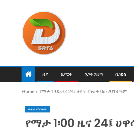
ዜና
ስፖርት
ንጋት ጋዜጣ
ቢዝነስ
Home
የማታ 1፡00 ዜና 24፤ ሀዋሳ፡ የካቲት 06/2018 ዓ.ም
ቀጥታ ሥርጭት
የማታ 1፡00 ዜና 24፤ ሀዋ