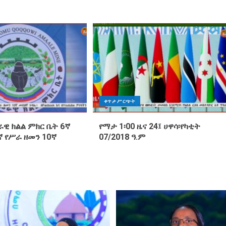
ቀጥታ ሥርጭት
ዊ ክልል ምክር ቤት 6ኛ
የማታ 1፡00 ዜና 24፤ ሀዋሳ፡የካቲት
 የሥራ ዘመን 10ኛ
07/2018 ዓ.ም