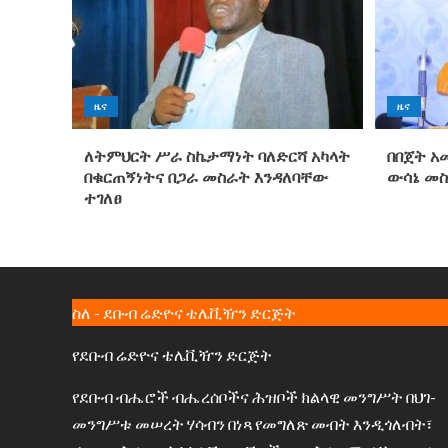
ዜና
ዜና
ለትምህርት ሥራ ስኬታማነት ባለድርሻ አካላት
በበጀት አ
በቁርጠኝነትና በጋራ መስራት እንዳለባቸው
ውሳኔ መ
ተገለፀ
ስለ - ደቡብ ሬድዮና ቴሌቪዥን ድርጅት
የደቡብ ሬድዮና ቴሌቪዥን ድርጅት
የደቡብ ብሔሮች ብሔረሰቦችና ሕዝቦች ክልላዊ መንግሥት በህገ-
መንግሥቱ መሠረት ሃሳብን በነጻ የመግለጽ መብት እንዲጎለብት፣