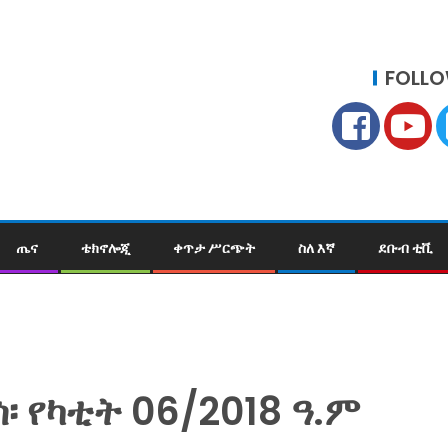
FOLLO
ጤና
ቴክኖሎጂ
ቀጥታ ሥርጭት
ስለ እኛ
ደቡብ ቲቪ
ሳ፡ የካቲት 06/2018 ዓ.ም