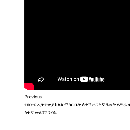
Previous
የደቡብ ኢትዮጵያ ክልል ምክር ቤት 6ተኛ ዙር 5ኛ ዓመት የሥራ 
6ተኛ መደበኛ ጉባኤ