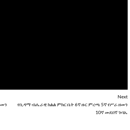
Next
ዘመን
የሲዳማ ብሔራዊ ክልል ምክር ቤት 6ኛ ዙር ምረጫ 5ኛ የሥራ ዘመን
10ኛ መደበኛ ጉባኤ