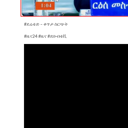
#ደሬቴድ – ቀጥታ ስርጭት
#ዜና24 #ዜና #ደቡብቴቪ