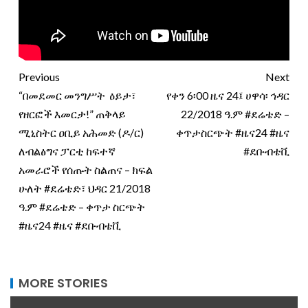
Previous
Next
“በመደመር መንግሥት ዕይታ፣
የቀን 6፡00 ዜና 24፤ ሀዋሳ፡ ኅዳር
የዘርፎች እመርታ!” ጠቅላይ
22/2018 ዓ.ም #ደሬቴድ –
ሚኒስትር ዐቢይ አሕመድ (ዶ/ር)
ቀጥታስርጭት #ዜና24 #ዜና
ለብልፅግና ፓርቲ ከፍተኛ
#ደቡብቴቪ
አመራሮች የሰጡት ስልጠና – ክፍል
ሁለት #ደሬቴድ፣ ህዳር 21/2018
ዓ.ም #ደሬቴድ – ቀጥታ ስርጭት
#ዜና24 #ዜና #ደቡብቴቪ
MORE STORIES