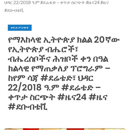
ህዳር 22/2018 ዓ.ም #ደሬቴድ – ቀጥታ ስርጭት #ዜና24 #ዜና
#ደቡብቴቪ
ቀጥታ ሥርጭት
የማእከላዊ ኢትዮጵያ ክልል 20ኛው
የኢትዮጵያ ብሔሮች፣
ብሔረሰቦችና ሕዝቦች ቀን በዓል
ክልላዊ የማጠቃለያ ፕሮግራም –
ከየም ሳጃ #ደሬቴድ፣ ህዳር
22/2018 ዓ.ም #ደሬቴድ –
ቀጥታ ስርጭት #ዜና24 #ዜና
#ደቡብቴቪ