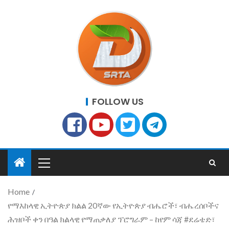
FOLLOW US
Home
የማእከላዊ ኢትዮጵያ ክልል 20ኛው የኢትዮጵያ ብሔሮች፣ ብሔረሰቦችና
ሕዝቦች ቀን በዓል ክልላዊ የማጠቃለያ ፕሮግራም – ከየም ሳጃ #ደሬቴድ፣