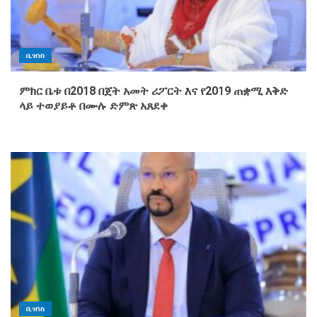
ቢዝነስ
ምክር ቤቱ በ2018 በጀት አመት ሪፖርት እና የ2019 ጠቋሚ እቅድ
ላይ ተወያይቶ በሙሉ ድምጽ አጸደቀ
ቢዝነስ