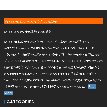
ስለ - ደቡብ ሬድዮና ቴሌቪዥን ድርጅት
የደቡብ ሬድዮና ቴሌቪዥን ድርጅት
የደቡብ ብሔሮች ብሔረሰቦችና ሕዝቦች ክልላዊ መንግሥት በህገ-
መንግሥቱ መሠረት ሃሳብን በነጻ የመግለጽ መብት እንዲጎለብት፣ ህዝቡ
ወቅታዊና ትክክለኛ መረጃዎችን በወቅቱ የማግኘት መብቱን ለማረጋገጥ፣
በሕብረተሰቡ ውስጥ ዲሞክራሲያዊ ባህልን እንዲዳብር፣ በዋና ዋና ሀገራዊና
ክልላዊ ጉዳዮች ላይ ብሔራዊ መግባባትን ለመፍጠር እንዲሁም የክልሉን
ፖለቲካዊ፣ ማህበራዊና ኢኮኖሚያዊ እንቅስቃሴዎች በሕዝብ ተሳትፎ
ለመተግበር እንዲቻል የደቡብ ክልል ብዙሃን መገናኛ ድርጅት በሚል ስያሜ
በ1997 ዓ/ም በአዋጅ ቁጥር 87/1997 እንዲቋቋም ተደርጓል፡፡
Read
More
CATEGORIES