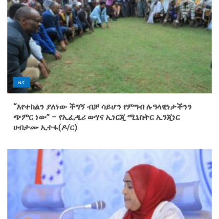
ዜና
“እየተከልን ያለነው ችግኝ ብቻ ሳይሆን የምግብ ሉዓላዊነታችንን
ጭምር ነው” – የኢፌዲሪ ውሃና ኢነርጂ ሚኒስትር ኢንጂነር
ሀብታሙ ኢተፋ(ዶ/ር)