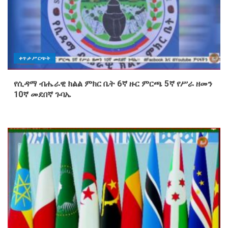
ቀጥታ ሥርጭት
የሲዳማ ብሔራዊ ክልል ምክር ቤት 6ኛ ዙር ምርጫ 5ኛ የሥራ ዘመን
10ኛ መደበኛ ጉባኤ