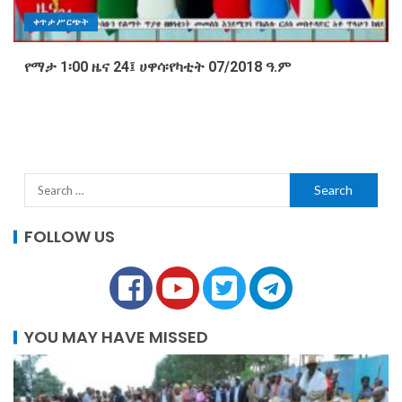
ቀጥታ ሥርጭት
የማታ 1፡00 ዜና 24፤ ሀዋሳ፡የካቲት 07/2018 ዓ.ም
FOLLOW US
YOU MAY HAVE MISSED