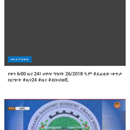
ቀጥታ ሥርጭት
የቀን 6፡00 ዜና 24፤ ሀዋሳ፡ ግንቦት 26/2018 ዓ.ም #ደሬቴድ ፡ቀጥታ
ስርጭት #ዜና24 #ዜና #ደቡብቴቪ