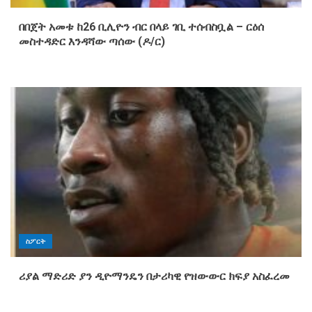
በበጀት አመቱ ከ26 ቢሊዮን ብር በላይ ገቢ ተሰብስቧል – ርዕሰ
መስተዳድር እንዳሻው ጣሰው (ዶ/ር)
ስፖርት
ሪያል ማድሪድ ያን ዲዮማንዴን በታሪካዊ የዝውውር ክፍያ አስፈረመ