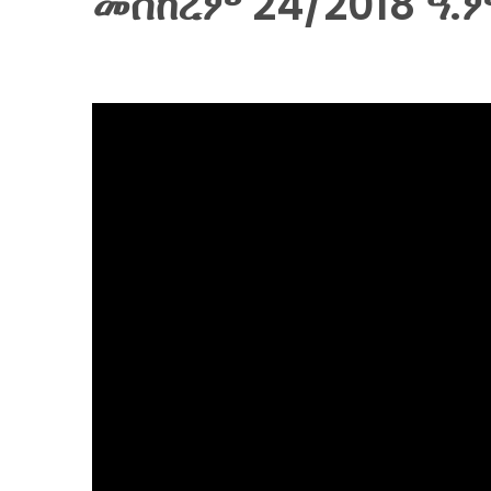
መስከረም 24/2018 ዓ.