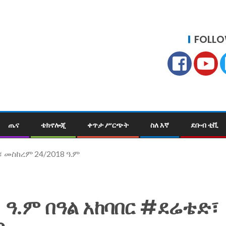
FOLLO
ጤና
ቴክኖሎጂ
ቀጥታ ሥርጭት
ስለ እኛ
ደቡብ ቲቪ
፣ መስከረም 24/2018 ዓ.ም
 ዓ.ም በዓል አከባበር #ደሬቴድ፣