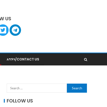
W US
አግኙን/CONTACT US
FOLLOW US