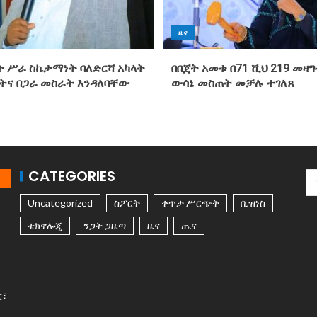
ዜና
 ሥራ ስኬታማነት ባለድርሻ አካላት
በበጀት አመቱ በ71 ሺህ 219 መዛ
ትና በጋራ መስራት እንዳለባቸው
ውሳኔ መስጠት መቻሉ ተገለጸ
CATEGORIES
Uncategorized
ስፖርት
ቀጥታ ሥርጭት
ቢዝነስ
ቴክኖሎጂ
ንጋት ጋዜጣ
ዜና
ጤና
ር፣