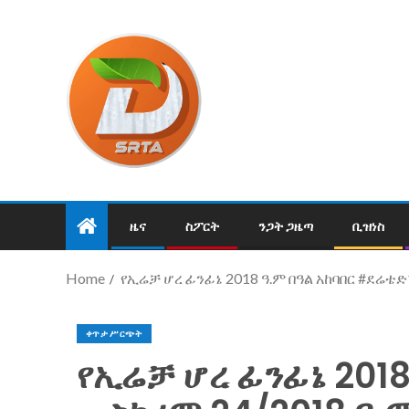
ዜና
ስፖርት
ንጋት ጋዜጣ
ቢዝነስ
Home
የኢሬቻ ሆረ ፊንፊኔ 2018 ዓ.ም በዓል አከባበር #ደሬቴድ
ቀጥታ ሥርጭት
የኢሬቻ ሆረ ፊንፊኔ 2018