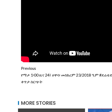
Previous
የማታ 1፡00 ዜና 24፤ ሀዋሳ፡ መስከረም 23/2018 ዓ.ም #ደሬቴድ
ቀጥታ ስርጭት
MORE STORIES