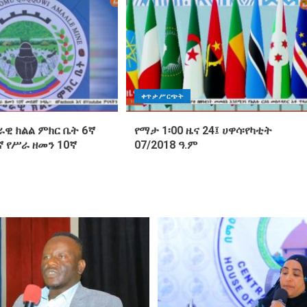
ቀጥታ ሥርጭት
ዊ ክልል ምክር ቤት 6ኛ
የማታ 1፡00 ዜና 24፤ ሀዋሳ፡የካቲት
 የሥራ ዘመን 10ኛ
07/2018 ዓ.ም