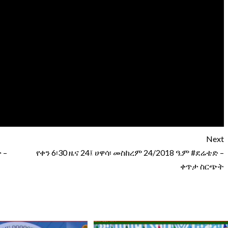
Next
 –
የቀን 6፡30 ዜና 24፤ ሀዋሳ፡ መስከረም 24/2018 ዓ.ም #ደሬቴድ –
ቀጥታ ስርጭት