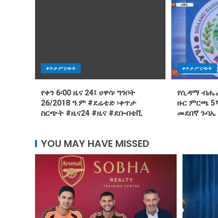
ቀጥታ ሥርጭት
ቀጥታ ሥርጭት
የቀን 6፡00 ዜና 24፤ ሀዋሳ፡ ግንቦት
የሲዳማ ብሔራ
26/2018 ዓ.ም #ደሬቴድ ፡ቀጥታ
ዙር ምርጫ 5ኛ
ስርጭት #ዜና24 #ዜና #ደቡብቴቪ
መደበኛ ጉባኤ
YOU MAY HAVE MISSED