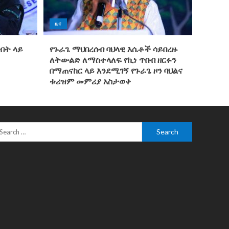
ዜና
ግብት ላይ
የጉራጌ ማህበረሰብ ባህላዊ እሴቶች ሳይበረዙ
ለትውልድ ለማስተላለፍ የኪነ ጥበብ ዘርፉን
በማጠናከር ላይ እንደሚገኝ የጉራጌ ዞን ባህልና
ቱሪዝም መምሪያ አስታወቀ