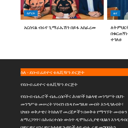
ስፖርት
ዜና
አርሰናል ብሩኖ ጊማራኤሽን በይፋ አስፈረመ
ለትምህርት
በቁርጠኝነ
ተገለፀ
ስለ - ደቡብ ሬድዮና ቴሌቪዥን ድርጅት
የደቡብ ሬድዮና ቴሌቪዥን ድርጅት
የደቡብ ብሔሮች ብሔረሰቦችና ሕዝቦች ክልላዊ መንግሥት በህገ-
መንግሥቱ መሠረት ሃሳብን በነጻ የመግለጽ መብት እንዲጎለብት፣
ህዝቡ ወቅታዊና ትክክለኛ መረጃዎችን በወቅቱ የማግኘት መብቱን
ለማረጋገጥ፣ በሕብረተሰቡ ውስጥ ዲሞክራሲያዊ ባህልን እንዲዳብ
በዋና ዋና ሀገራዊና ክልላዊ ጉዳዮች ላይ ብሔራዊ መግባባትን