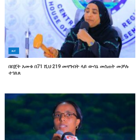
ዜና
በበጀት አመቱ በ71 ሺህ 219 መዛግብት ላይ ውሳኔ መስጠት መቻሉ
ተገለጸ