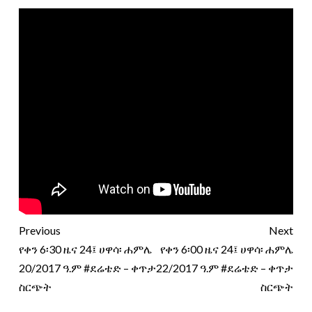
Previous
Next
የቀን 6፡30 ዜና 24፤ ሀዋሳ፡ ሐምሌ
የቀን 6፡00 ዜና 24፤ ሀዋሳ፡ ሐምሌ
20/2017 ዓ.ም #ደሬቴድ – ቀጥታ
22/2017 ዓ.ም #ደሬቴድ – ቀጥታ
ስርጭት
ስርጭት