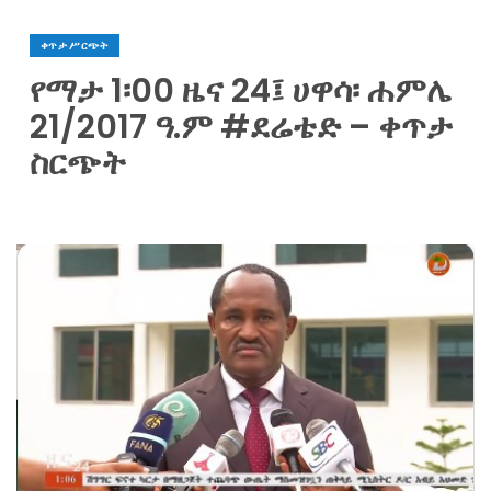
ቀጥታ ሥርጭት
የማታ 1፡00 ዜና 24፤ ሀዋሳ፡ ሐምሌ
21/2017 ዓ.ም #ደሬቴድ – ቀጥታ
ስርጭት