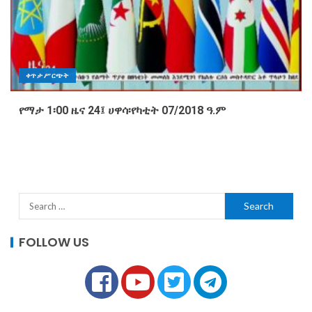
ቀጥታ ሥርጭት
የማታ 1፡00 ዜና 24፤ ሀዋሳ፡የካቲት 07/2018 ዓ.ም
FOLLOW US