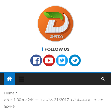
FOLLOW US
Home
የማታ 1፡00 ዜና 24፤ ሀዋሳ፡ ሐምሌ 21/2017 ዓ.ም #ደሬቴድ – ቀጥታ
ስርጭት