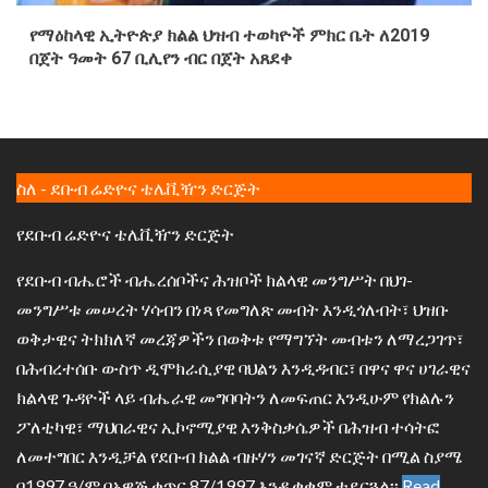
የማዕከላዊ ኢትዮጵያ ክልል ህዝብ ተወካዮች ምክር ቤት ለ2019
በጀት ዓመት 67 ቢሊየን ብር በጀት አጸደቀ
ስለ - ደቡብ ሬድዮና ቴሌቪዥን ድርጅት
የደቡብ ሬድዮና ቴሌቪዥን ድርጅት
የደቡብ ብሔሮች ብሔረሰቦችና ሕዝቦች ክልላዊ መንግሥት በህገ-
መንግሥቱ መሠረት ሃሳብን በነጻ የመግለጽ መብት እንዲጎለብት፣ ህዝቡ
ወቅታዊና ትክክለኛ መረጃዎችን በወቅቱ የማግኘት መብቱን ለማረጋገጥ፣
በሕብረተሰቡ ውስጥ ዲሞክራሲያዊ ባህልን እንዲዳብር፣ በዋና ዋና ሀገራዊና
ክልላዊ ጉዳዮች ላይ ብሔራዊ መግባባትን ለመፍጠር እንዲሁም የክልሉን
ፖለቲካዊ፣ ማህበራዊና ኢኮኖሚያዊ እንቅስቃሴዎች በሕዝብ ተሳትፎ
ለመተግበር እንዲቻል የደቡብ ክልል ብዙሃን መገናኛ ድርጅት በሚል ስያሜ
በ1997 ዓ/ም በአዋጅ ቁጥር 87/1997 እንዲቋቋም ተደርጓል፡፡
Read