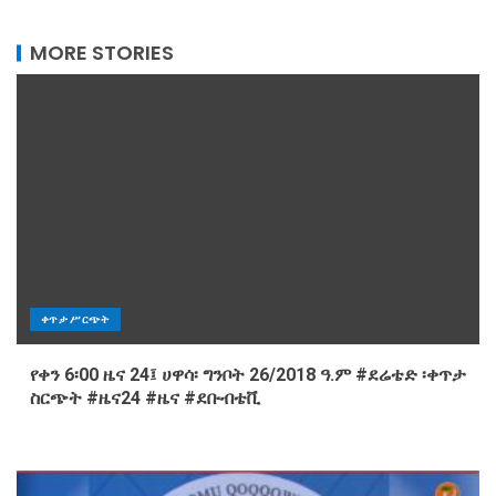
MORE STORIES
ቀጥታ ሥርጭት
የቀን 6፡00 ዜና 24፤ ሀዋሳ፡ ግንቦት 26/2018 ዓ.ም #ደሬቴድ ፡ቀጥታ
ስርጭት #ዜና24 #ዜና #ደቡብቴቪ