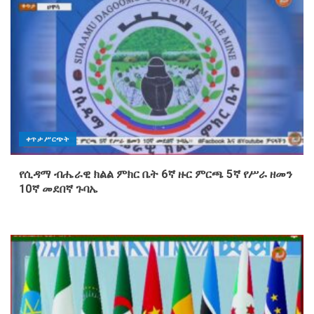
ቀጥታ ሥርጭት
የሲዳማ ብሔራዊ ክልል ምክር ቤት 6ኛ ዙር ምርጫ 5ኛ የሥራ ዘመን
10ኛ መደበኛ ጉባኤ