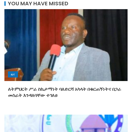
YOU MAY HAVE MISSED
ዜና
ለትምህርት ሥራ ስኬታማነት ባለድርሻ አካላት በቁርጠኝነትና በጋራ
መስራት እንዳለባቸው ተገለፀ