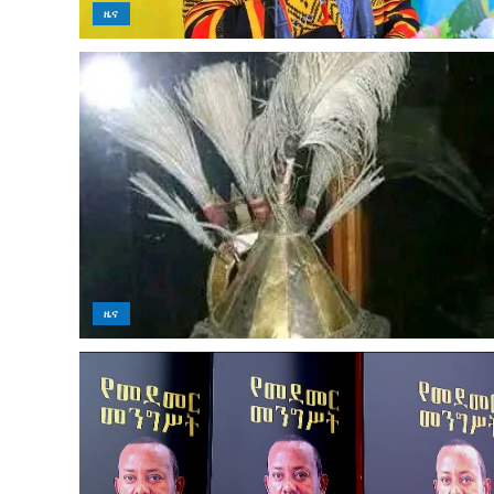
ዜና
ዜና