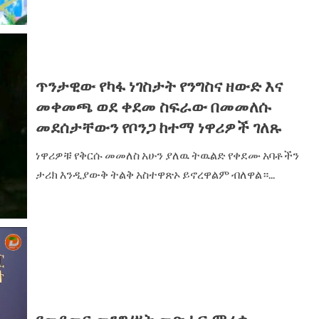
ጥንታዊው የካፋ ነገስታት የንግስና ዘውድ እና
መቀመጫ ወደ ቀደመ ስፍራው በመመለሱ
መደሰታቸውን የቦንጋ ከተማ ነዋሪዎች ገለጹ
ነዋሪዎቹ የቅርሱ መመለስ አሁን ያለዉ ትዉልድ የቀደሙ አባቶችን
ታሪክ እንዲያውቅ ትልቅ አስተዋጽኦ ይኖረዋልም ብለዋል።...