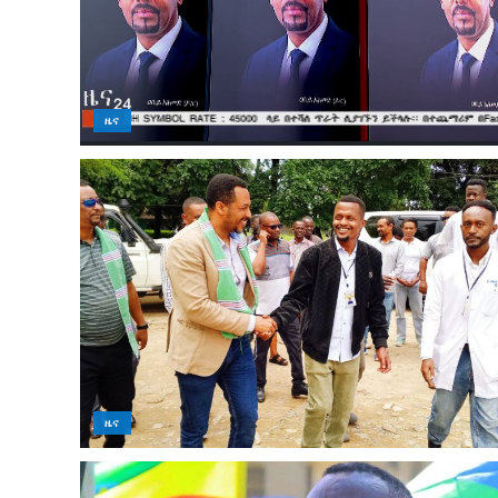
ዜና
ዜና