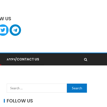
W US
አግኙን/CONTACT US
FOLLOW US