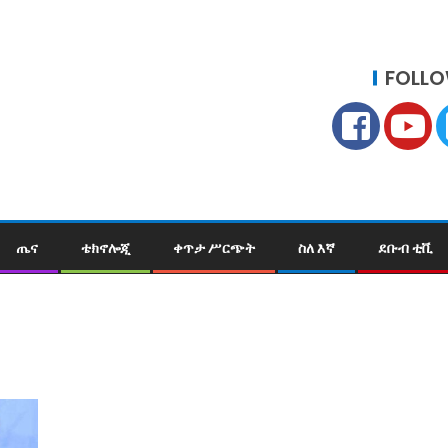
FOLLO
ጤና
ቴክኖሎጂ
ቀጥታ ሥርጭት
ስለ እኛ
ደቡብ ቲቪ