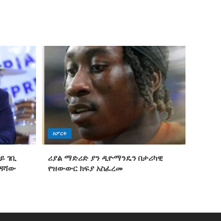
ስፖርት
ይ ገቢ
ሪያል ማድሪድ ያን ዲዮማንዴን በታሪካዊ
ንዳሻው
የዝውውር ክፍያ አስፈረመ