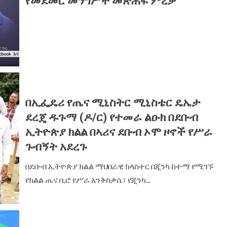
የመደመር መንግሥት መጽሐፍ ምረቃ
በኢፌዴሪ የጤና ሚኒስትር ሚኒስቴር ዴኤታ
ደረጄ ዱጉማ (ዶ/ር) የተመራ ልዑክ በደቡብ
ኢትዮጵያ ክልል በኣሪና ደቡብ ኦሞ ዞኖች የሥራ
ጉብኝት አደረጉ
በደቡብ ኢትዮጵያ ክልል ማህበራዊ ክላስተር በጂንካ ከተማ የሚገኙ
የክልል ጤና ቢሮ የሥራ እንቅስቃሴ፣ የጂንካ...