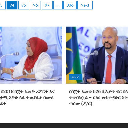
93
94
95
96
97
…
336
Next
ቢዝነስ
 በ2018 በጀት አመት ሪፖርት እና
በበጀት አመቱ ከ26 ቢሊዮን ብር በላ
ጠቋሚ እቅድ ላይ ተወያይቶ በሙሉ
ተሰብስቧል – ርዕሰ መስተዳድር እ
ጸደቀ
ጣሰው (ዶ/ር)