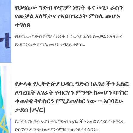
የህዳሴው ግድብ የዳግም ነፃነት ፋና ወጊ፣ ራስን
የመቻል አለኝታና የአይበገሬነት ምሳሌ መሆኑ
ተገለጸ
የህዳሴው ግድብ የዳግም ነፃነት ፋና ወጊ፣ ራስን የመቻል አለኝታና
የአይበገሬነት ምሳሌ መሆኑ ተገለጸ ሀዋሳ፡...
የታላቁ የኢትዮጵያ ህዳሴ ግድብ ከአገራችን አልፎ
ለጎረቤት አገራት የብርሃን ምንጭ ከመሆን ባሻገር
ቀጠናዊ ትስስርን የሚያጠናክር ነው – አበባዬሁ
ታደሰ (ዶ/ር)
‎የታላቁ የኢትዮጵያ ህዳሴ ግድብ ከአገራችን አልፎ ለጎረቤት አገራት
የብርሃን ምንጭ ከመሆን ባሻገር ቀጠናዊ ትስስርን...