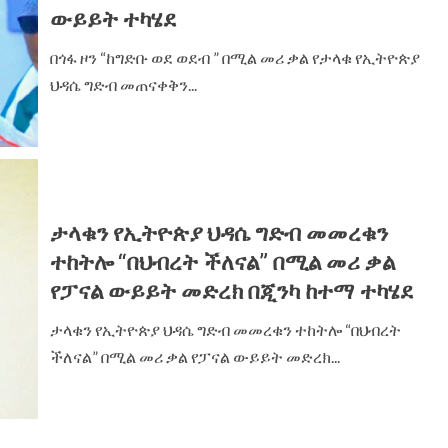
ውይይት ተካሄደ
በጎፋ ዞን “ከግድቡ ወደ ወደብ ” በሚል መሪ ቃል የታላቁ የኢትዮጵያ
ህዳሴ ግድብ መጠናቀቅን...
ታላቁን የኢትዮጵያ ህዳሴ ግድብ መመረቁን
ተከትሎ “በህብረት ችለናል” በሚል መሪ ቃል
የፓናል ውይይት መድረክ በጂንካ ከተማ ተካሄደ
ታላቁን የኢትዮጵያ ህዳሴ ግድብ መመረቁን ተከትሎ “በህብረት
ችለናል” በሚል መሪ ቃል የፓናል ውይይት መድረክ...