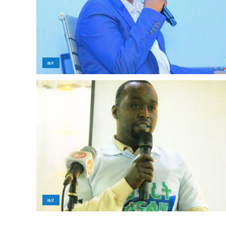
ዜና
ዜና