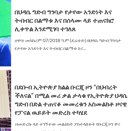
በህዳሴ ግድብ ግንባታ የታየው አንድነት እና
ትብብር በልማቱ እና በሰላሙ ላይ ተጠናክሮ
ሊቀጥል እንደሚገባ ተገለጸ
ሀዋሳ፡ መስከረም 07/2018 ዓ.ም (ደሬቴድ) በህዳሴ ግድብ ግንባታ
የታየው አንድነት እና ትብብር በልማቱ እና...
በደቡብ ኢትዮጵያ ክልል ቡርጂ ዞን “በህብረት
ችለናል” በሚል መሪ ቃል ታላቁ የኢትዮጵያ ህዳሴ
ግድብ በድል ተጠናቆ መመረቁን አስመልክቶ ዞናዊ
የፓናል ዉይይት መድረክ ተካሄደ
‎ ‎በመድረኩ ላይ ተገኝተው መልዕክት ያስተላለፉት የቡርጂ ዞን ዋና