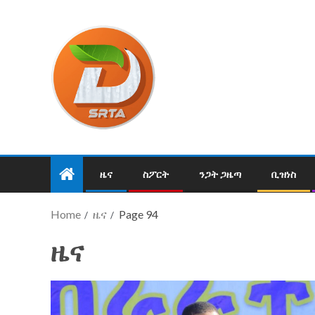
ዜና
ስፖርት
ንጋት ጋዜጣ
ቢዝነስ
Home
ዜና
Page 94
ዜና