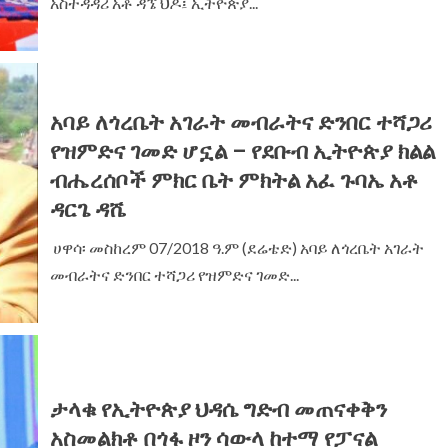
አስተዳዳሪ አቶ ዳኜ ህዶ፤ ኢትዮጵያ...
አባይ ለጎረቤት አገራት መብራትና ድንበር ተሻጋሪ
የዝምድና ገመድ ሆኗል – የደቡብ ኢትዮጵያ ክልል
ብሔረሰቦች ምክር ቤት ምክትል አፈ ጉባኤ አቶ
ዳርጌ ዳሼ
‎ ‎ሀዋሳ፡ መስከረም 07/2018 ዓ.ም (ደሬቴድ) አባይ ለጎረቤት አገራት
መብራትና ድንበር ተሻጋሪ የዝምድና ገመድ...
ታላቁ የኢትዮጵያ ህዳሴ ግድብ መጠናቀቅን
አስመልክቶ በጎፋ ዞን ሳውላ ከተማ የፓናል