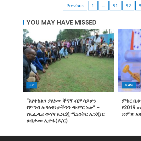
Previous
1
…
91
92
YOU MAY HAVE MISSED
ዜና
ቢዝነስ
“እየተከልን ያለነው ችግኝ ብቻ ሳይሆን
ምክር ቤቱ
የምግብ ሉዓላዊነታችንን ጭምር ነው” –
የ2019 
የኢፌዲሪ ውሃና ኢነርጂ ሚኒስትር ኢንጂነር
ድምጽ አ
ሀብታሙ ኢተፋ(ዶ/ር)