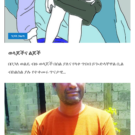
ንጋት ጋዜጣ
ወላጆችና ልጆች
በቦጋለ ወልዴ ብዙ ወላጆች በሰል ያለና የላቀ ጥበብ ይጐድላቸዋል ሲል
ብስልስል ያሉ የተቀመሩ ጥናታዊ...