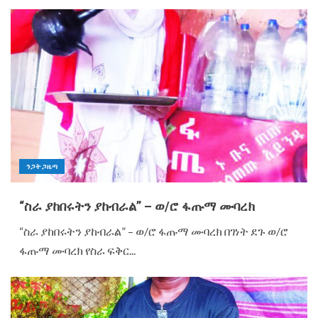
ንጋት ጋዜጣ
“ስራ ያከበሩትን ያከብራል” – ወ/ሮ ፋጡማ ሙባረክ
“ስራ ያከበሩትን ያከብራል” – ወ/ሮ ፋጡማ ሙባረክ በገነት ደጉ ወ/ሮ
ፋጡማ ሙባረክ የስራ ፍቅር...