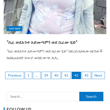
ንጋት ጋዜጣ
“ስራ ወደአንተ አይመጣም፤ ወደ ስራው ሂድ”
“ስራ ወደአንተ አይመጣም፤ ወደ ስራው ሂድ” በደረሰ አስፋው በርካቶች
ከሰለጠኑበት የሙያ መስክ ውጭ ሌላ...
Previous
1
…
39
40
41
42
43
Next
FOLLOW US