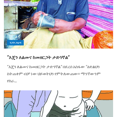
ንጋት ጋዜጣ
“እጄን ለልመና ከመዘርጋት ታድጎኛል”
“እጄን ለልመና ከመዘርጋት ታድጎኛል” በደረሰ አስፋው ”ዕድልህን
ስትጠቀም ብቻ ነው ህይወትህን የምትለውጠው፡፡ ማንኛውንም
የስራ...