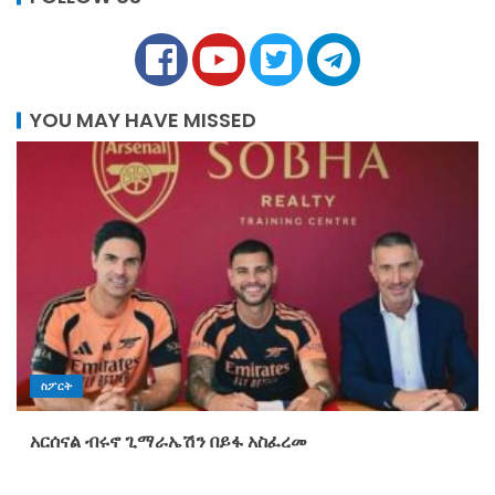
YOU MAY HAVE MISSED
ስፖርት
አርሰናል ብሩኖ ጊማራኤሽን በይፋ አስፈረመ