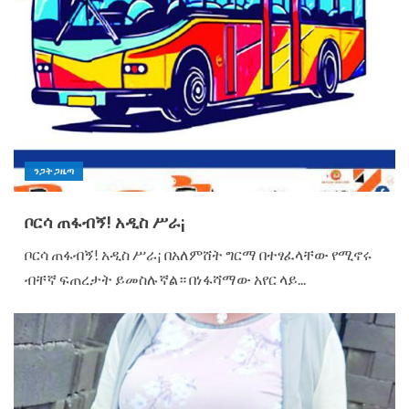
ንጋት ጋዜጣ
ቦርሳ ጠፋብኝ! አዲስ ሥራ¡
ቦርሳ ጠፋብኝ! አዲስ ሥራ¡ በአለምሸት ግርማ በተፃፈላቸው የሚኖሩ
ብቸኛ ፍጠረታት ይመስሉኛል። በነፋሻማው አየር ላይ...