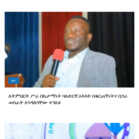
ዜና
ለትምህርት ሥራ ስኬታማነት ባለድርሻ አካላት በቁርጠኝነትና በጋራ
መስራት እንዳለባቸው ተገለፀ