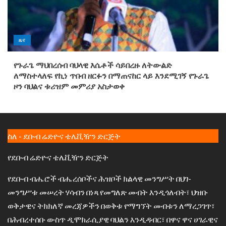
ዜና
የጉራጌ ማህበረሰብ ባህላዊ እሴቶች ሳይበረዙ ለትውልድ
ለማስተላለፍ የኪነ ጥበብ ዘርፉን በማጠናከር ላይ እንደሚገኝ የጉራጌ
ዞን ባህልና ቱሪዝም መምሪያ አስታወቀ
ስለ - ደቡብ ሬድዮና ቴሌቪዥን ድርጅት
የደቡብ ሬድዮና ቴሌቪዥን ድርጅት
የደቡብ ብሔሮች ብሔረሰቦችና ሕዝቦች ክልላዊ መንግሥት በህገ-
መንግሥቱ መሠረት ሃሳብን በነጻ የመግለጽ መብት እንዲጎለብት፣ ህዝቡ
ወቅታዊና ትክክለኛ መረጃዎችን በወቅቱ የማግኘት መብቱን ለማረጋገጥ፣
በሕብረተሰቡ ውስጥ ዲሞክራሲያዊ ባህልን እንዲዳብር፣ በዋና ዋና ሀገራዊና