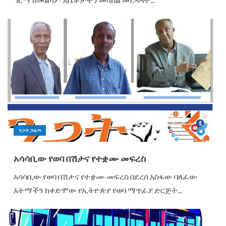
ንጋት ጋዜጣ
አሳሳቢው የወባ በሽታና የተቋሙ መፍረስ
አሳሳቢው የወባ በሽታና የተቋሙ መፍረስ በደረሰ አስፋው ባለፈው
እትማችን ከቀድሞው የኢትዮጵያ የወባ ማጥፊያ ድርጅት...