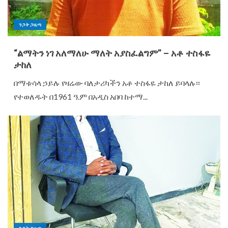
ንጋት ጋዜጣ
“ልማትን ነገ አለማለሁ ማለት አያስፈልግም” – አቶ ተስፋዬ
ታከለ
በማቱሳላ ኃይሉ የዛሬው ባለታሪካችን አቶ ተስፋዬ ታከለ ይባላሉ፡፡
የተወለዱት በ1961 ዓ.ም በአዲስ አበባ ከተማ...