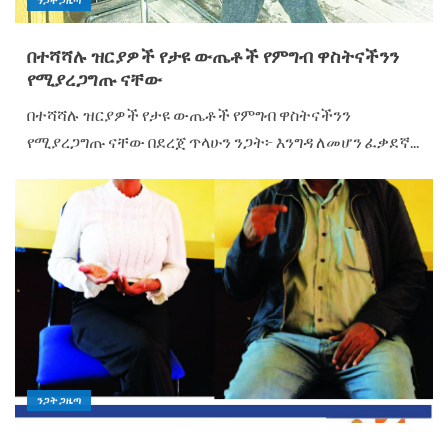
ንጋት ጋዜጣ
በተሻሻሉ ዝርያዎች የታዩ ውጤቶች የምግብ ዋስትናችንን
የሚያረጋግጡ ናቸው
በተሻሻሉ ዝርያዎች የታዩ ውጤቶች የምግብ ዋስትናችንን
የሚያረጋግጡ ናቸው በደረጀ ጥላሁን ንጋት፦ እንግዳ ለመሆን ፈቃደኛ...
ንጋት ጋዜጣ