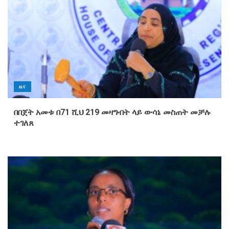
ዜና
በበጀት አመቱ በ71 ሺህ 219 መዛግብት ላይ ውሳኔ መስጠት መቻሉ
ተገለጸ