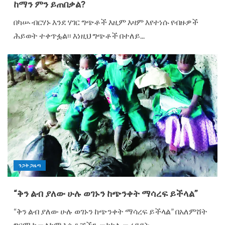
ከማን ምን ይጠበቃል?
በካሡ ብርሃኑ እንደ ሃገር ግጭቶች እዚም እዛም እየተነሱ የብዙዎች
ሕይወት ተቀጥፏል፡፡ እነዚህ ግጭቶች በተለይ...
ንጋት ጋዜጣ
“ቅን ልብ ያለው ሁሉ ወገኑን ከጭንቀት ማሳረፍ ይችላል”
“ቅን ልብ ያለው ሁሉ ወገኑን ከጭንቀት ማሳረፍ ይችላል” በአለምሸት
ግርማ ከመልካም እሴቶቻችን መካከል መረዳዳት...