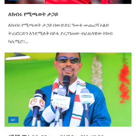
ለክብሩ የሚጫወት ታጋይ
ለክብሩ የሚጫወት ታጋይ በውድድር ዓመቱ መጨረሻ ኦልድ
ትራፎርድን እንደሚለቅ በይፋ ያረጋገጠው ብራዚላዊው ኮከብ
ካሴሚሮ፣...
ዜና