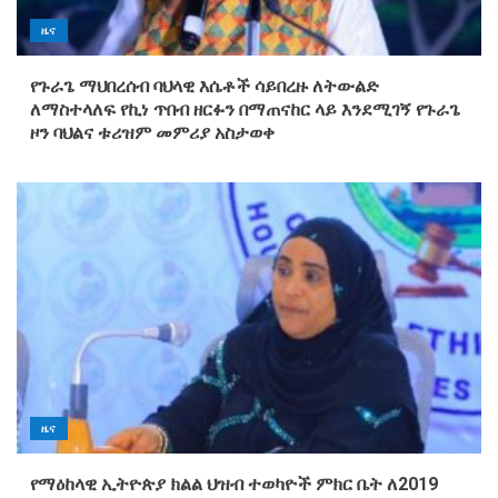
ዜና
የጉራጌ ማህበረሰብ ባህላዊ እሴቶች ሳይበረዙ ለትውልድ
ለማስተላለፍ የኪነ ጥበብ ዘርፉን በማጠናከር ላይ እንደሚገኝ የጉራጌ
ዞን ባህልና ቱሪዝም መምሪያ አስታወቀ
ዜና
የማዕከላዊ ኢትዮጵያ ክልል ህዝብ ተወካዮች ምክር ቤት ለ2019