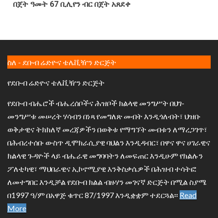
በጀት ዓመት 67 ቢሊየን ብር በጀት አጸደቀ
ስለ - ደቡብ ሬድዮና ቴሌቪዥን ድርጅት
የደቡብ ሬድዮና ቴሌቪዥን ድርጅት
የደቡብ ብሔሮች ብሔረሰቦችና ሕዝቦች ክልላዊ መንግሥት በህገ-
መንግሥቱ መሠረት ሃሳብን በነጻ የመግለጽ መብት እንዲጎለብት፣ ህዝቡ
ወቅታዊና ትክክለኛ መረጃዎችን በወቅቱ የማግኘት መብቱን ለማረጋገጥ፣
በሕብረተሰቡ ውስጥ ዲሞክራሲያዊ ባህልን እንዲዳብር፣ በዋና ዋና ሀገራዊና
ክልላዊ ጉዳዮች ላይ ብሔራዊ መግባባትን ለመፍጠር እንዲሁም የክልሉን
ፖለቲካዊ፣ ማህበራዊና ኢኮኖሚያዊ እንቅስቃሴዎች በሕዝብ ተሳትፎ
ለመተግበር እንዲቻል የደቡብ ክልል ብዙሃን መገናኛ ድርጅት በሚል ስያሜ
በ1997 ዓ/ም በአዋጅ ቁጥር 87/1997 እንዲቋቋም ተደርጓል፡፡
Read
More