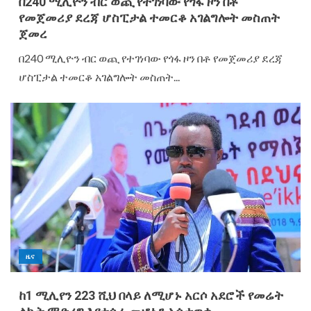
በ240 ሚሊዮን ብር ወጪ የተገነባው የጎፋ ዞን በቶ
የመጀመሪያ ደረጃ ሆስፒታል ተመርቆ አገልግሎት መስጠት
ጀመረ
በ240 ሚሊዮን ብር ወጪ የተገነባው የጎፋ ዞን በቶ የመጀመሪያ ደረጃ
ሆስፒታል ተመርቆ አገልግሎት መስጠት...
ዜና
ከ1 ሚሊየን 223 ሺህ በላይ ለሚሆኑ አርሶ አደሮች የመሬት