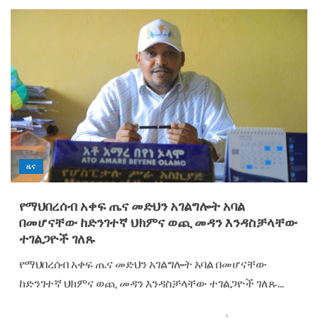
ዜና
የማህበረሰብ አቀፍ ጤና መድህን አገልግሎት አባል
በመሆናቸው ከድንገተኛ ህክምና ወጪ መዳን እንዳስቻላቸው
ተገልጋዮች ገለጹ
የማህበረሰብ አቀፍ ጤና መድህን አገልግሎት አባል በመሆናቸው
ከድንገተኛ ህክምና ወጪ መዳን እንዳስቻላቸው ተገልጋዮች ገለጹ...