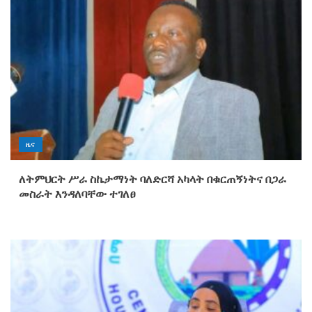
ዜና
ለትምህርት ሥራ ስኬታማነት ባለድርሻ አካላት በቁርጠኝነትና በጋራ
መስራት እንዳለባቸው ተገለፀ