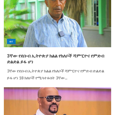
ዜና
3ኛው የደቡብ ኢትዮጵያ ክልል የክለቦች ሻምፒዮና የምድብ
ድልድል ይፋ ሆነ
3ኛው የደቡብ ኢትዮጵያ ክልል የክለቦች ሻምፒዮና የምድብ ድልድል
ይፋ ሆነ 18 ክለቦች የሚሳተፉበት 3ኛው...