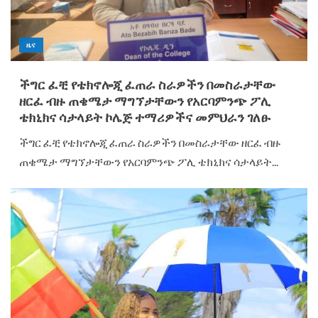
ዜና
ችግር ፈቺ የቴክኖሎጂ ፈጠራ ስራዎችን በመስራታቸው
ዘርፈ ብዙ ጠቄሜታ ማግኘታቸውን የአርባምንጭ ፖሊ
ቴክኒክና ሳታላይት ኮሌጅ ተማሪዎችና መምህራን ገለፁ
ችግር ፈቺ የቴክኖሎጂ ፈጠራ ስራዎችን በመስራታቸው ዘርፈ ብዙ
ጠቄሜታ ማግኘታቸውን የአርባምንጭ ፖሊ ቴክኒክና ሳታላይት...