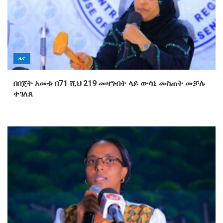
ዜና
በበጀት አመቱ በ71 ሺህ 219 መዛግብት ላይ ውሳኔ መስጠት መቻሉ
ተገለጸ