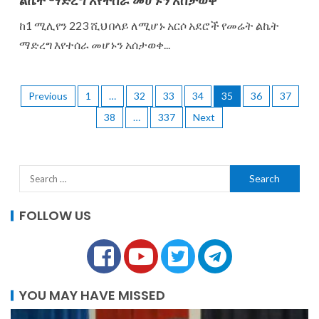
ልኬት ማድረግ እየተሰራ መሆኑን አሰታወቀ
ከ1 ሚሊየን 223 ሺህ በላይ ለሚሆኑ አርሶ አደሮች የመሬት ልኬት
ማድረግ እየተሰራ መሆኑን አሰታወቀ...
Previous
1
…
32
33
34
35
36
37
38
…
337
Next
FOLLOW US
YOU MAY HAVE MISSED