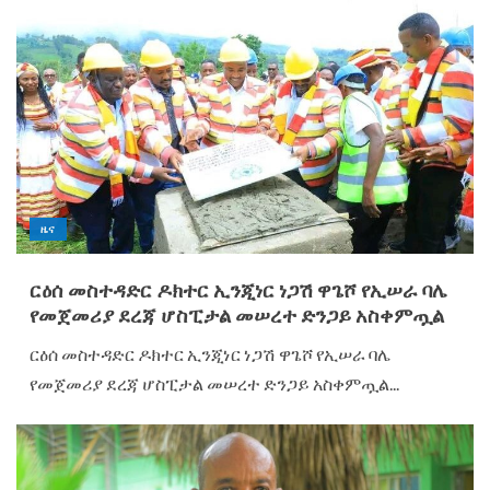
ዜና
ርዕሰ መስተዳድር ዶክተር ኢንጂነር ነጋሽ ዋጌሾ የኢሠራ ባሌ
የመጀመሪያ ደረጃ ሆስፒታል መሠረተ ድንጋይ አስቀምጧል
ርዕሰ መስተዳድር ዶክተር ኢንጂነር ነጋሽ ዋጌሾ የኢሠራ ባሌ
የመጀመሪያ ደረጃ ሆስፒታል መሠረተ ድንጋይ አስቀምጧል...