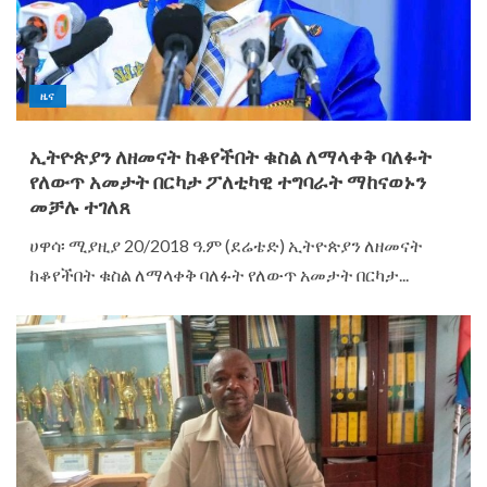
ዜና
ኢትዮጵያን ለዘመናት ከቆየችበት ቁስል ለማላቀቅ ባለፉት
የለውጥ አመታት በርካታ ፖለቲካዊ ተግባራት ማከናወኑን
መቻሉ ተገለጸ
ሀዋሳ፡ ሚያዚያ 20/2018 ዓ.ም (ደሬቴድ) ኢትዮጵያን ለዘመናት
ከቆየችበት ቁስል ለማላቀቅ ባለፉት የለውጥ አመታት በርካታ...