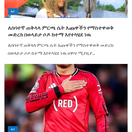
ዜና
ለሰባተኛ ጠቅላላ ምርጫ ሴት እጩዋችን የማስተዋወቅ
መድረክ በወላይታ ሶዶ ከተማ እየተካሄደ ነዉ
ለሰባተኛ ጠቅላላ ምርጫ ሴት እጩዋችን የማስተዋወቅ መድረክ
በወላይታ ሶዶ ከተማ እየተካሄደ ነዉ ሀዋሳ፡ ሚያዚያ...
ዜና