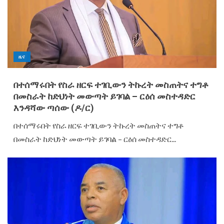
ዜና
በተሰማሩበት የስራ ዘርፍ ተገቢውን ትኩረት መስጠትና ተግቶ
በመስራት ከድህነት መውጣት ይገባል – ርዕሰ መስተዳድር
እንዳሻው ጣሰው (ዶ/ር)
በተሰማሩበት የስራ ዘርፍ ተገቢውን ትኩረት መስጠትና ተግቶ
በመስራት ከድህነት መውጣት ይገባል – ርዕሰ መስተዳድር...