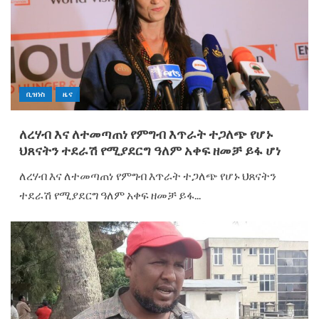
ቢዝነስ
ዜና
ለረሃብ እና ለተመጣጠነ የምግብ እጥራት ተጋለጭ የሆኑ
ህጸናትን ተደራሽ የሚያደርግ ዓለም አቀፍ ዘመቻ ይፋ ሆነ
ለረሃብ እና ለተመጣጠነ የምግብ እጥራት ተጋለጭ የሆኑ ህጸናትን
ተደራሽ የሚያደርግ ዓለም አቀፍ ዘመቻ ይፋ...