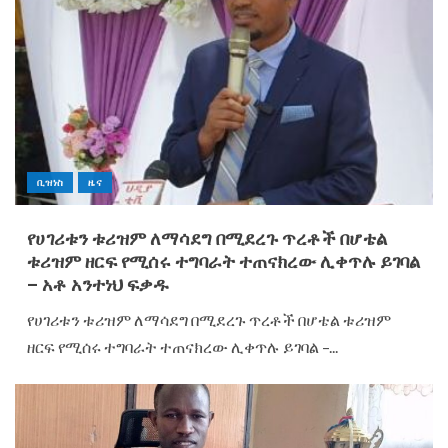
ቢዝነስ
ዜና
የሀገሪቱን ቱሪዝም ለማሳደግ በሚደረጉ ጥረቶች በሆቴል
ቱሪዝም ዘርፍ የሚሰሩ ተግባራት ተጠናክረው ሊቀጥሉ ይገባል
– አቶ አንተነህ ፍቃዱ
የሀገሪቱን ቱሪዝም ለማሳደግ በሚደረጉ ጥረቶች በሆቴል ቱሪዝም
ዘርፍ የሚሰሩ ተግባራት ተጠናክረው ሊቀጥሉ ይገባል –...