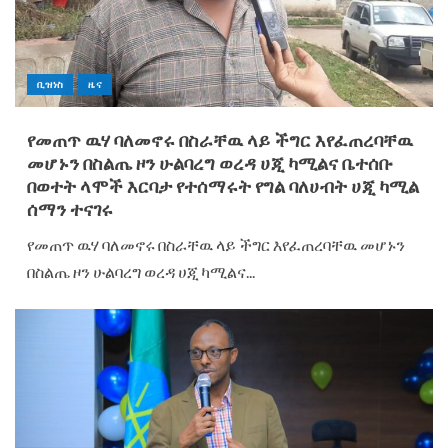
ቢዝነስ
ዜና
የመጠጥ ዉሃ ባለመኖሩ በስራቸዉ ላይ ችግር እየፈጠረባቸዉ
መሆኑን በስልጤ ዞን ሁልባረግ ወረዳ ሀጂ ካሚልና ቤተሰቡ
በወተት ላሞች እርባታ የተሰማሩት የግል ባለሀብት ሀጂ ካሚል
ሰማን ተናገሩ
የመጠጥ ዉሃ ባለመኖሩ በስራቸዉ ላይ ችግር እየፈጠረባቸዉ መሆኑን
በስልጤ ዞን ሁልባረግ ወረዳ ሀጂ ካሚልና...