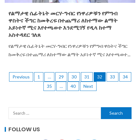
የልማታዊ ሴፊትኔት መርሃ-ግብር የነዋሪዎቹን የምግብ
ዋስትና ችግር ከመቅረፍ በተጨማሪ ለከተማው ልማት
አይነተኛ ሚና እየተጫወተ እንደሚገኝ የዲላ ከተማ
አስተዳደር ገለጸ
የልማታዊ ሴፊትኔት መርሃ-ግብር የነዋሪዎቹን የምግብ ዋስትና ችግር
ከመቅረፍ በተጨማሪ ለከተማው ልማት አይነተኛ ሚና እየተጫወተ...
Previous
1
…
29
30
31
32
33
34
35
…
40
Next
FOLLOW US