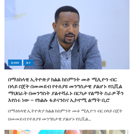
ቢዝነስ
ዜና
በማዕከላዊ ኢትዮጵያ ክልል ከስምንት መቶ ሚሊዮን ብር
በላይ በጀት በመመደብ የተለያዩ መንግስታዊ ያልሆኑ የሲቪል
ማህበራት በመንግስት ያልተሻፈኑ በርካታ የልማት ስራዎችን
እየሰሩ ነው – የክልሉ ፋይናንስና ኢኮኖሚ ልማት ቢሮ
በማዕከላዊ ኢትዮጵያ ክልል ከስምንት መቶ ሚሊዮን ብር በላይ በጀት
በመመደብ የተለያዩ መንግስታዊ ያልሆኑ የሲቪል...