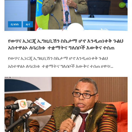
ቢዝነስ
ዜና
የውሃና ኢነርጂ ኢግዚቢሽን ስኬታማ ሆኖ እንዲጠነቀቅ ጉልህ
አስተዋፅኦ ለባረከቱ ተቋማትና ግለሰቦች እውቅና ተሰጠ
የውሃና ኢነርጂ ኢግዚቢሽን ስኬታማ ሆኖ እንዲጠነቀቅ ጉልህ
አስተዋፅኦ ለባረከቱ ተቋማትና ግለሰቦች እውቅና ተሰጠ ሀዋሳ፡...