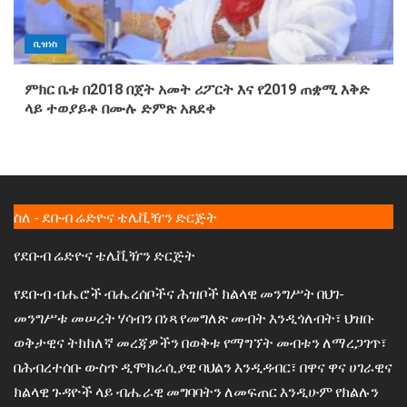
ቢዝነስ
ምክር ቤቱ በ2018 በጀት አመት ሪፖርት እና የ2019 ጠቋሚ እቅድ
ላይ ተወያይቶ በሙሉ ድምጽ አጸደቀ
ስለ - ደቡብ ሬድዮና ቴሌቪዥን ድርጅት
የደቡብ ሬድዮና ቴሌቪዥን ድርጅት
የደቡብ ብሔሮች ብሔረሰቦችና ሕዝቦች ክልላዊ መንግሥት በህገ-
መንግሥቱ መሠረት ሃሳብን በነጻ የመግለጽ መብት እንዲጎለብት፣ ህዝቡ
ወቅታዊና ትክክለኛ መረጃዎችን በወቅቱ የማግኘት መብቱን ለማረጋገጥ፣
በሕብረተሰቡ ውስጥ ዲሞክራሲያዊ ባህልን እንዲዳብር፣ በዋና ዋና ሀገራዊና
ክልላዊ ጉዳዮች ላይ ብሔራዊ መግባባትን ለመፍጠር እንዲሁም የክልሉን