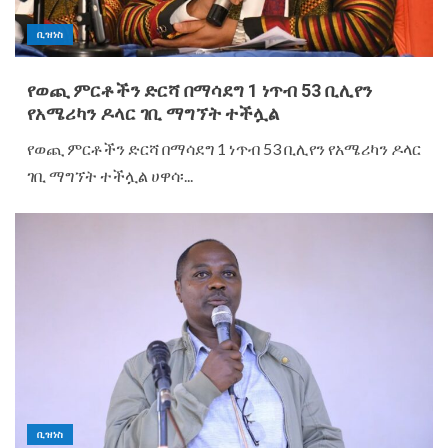
ቢዝነስ
የወጪ ምርቶችን ድርሻ በማሳደግ 1 ነጥብ 53 ቢሊየን
የአሜሪካን ዶላር ገቢ ማግኘት ተችሏል
የወጪ ምርቶችን ድርሻ በማሳደግ 1 ነጥብ 53 ቢሊየን የአሜሪካን ዶላር
ገቢ ማግኘት ተችሏል ሀዋሳ፡...
ቢዝነስ