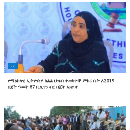
ዜና
የማዕከላዊ ኢትዮጵያ ክልል ህዝብ ተወካዮች ምክር ቤት ለ2019
በጀት ዓመት 67 ቢሊየን ብር በጀት አጸደቀ