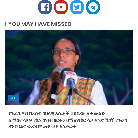
YOU MAY HAVE MISSED
ዜና
የጉራጌ ማህበረሰብ ባህላዊ እሴቶች ሳይበረዙ ለትውልድ
ለማስተላለፍ የኪነ ጥበብ ዘርፉን በማጠናከር ላይ እንደሚገኝ የጉራጌ
ዞን ባህልና ቱሪዝም መምሪያ አስታወቀ