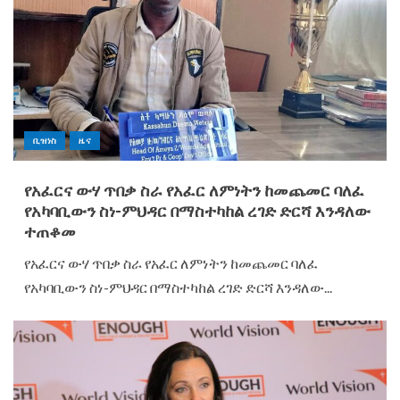
ቢዝነስ
ዜና
የአፈርና ውሃ ጥበቃ ስራ የአፈር ለምነትን ከመጨመር ባለፈ
የአካባቢውን ስነ-ምህዳር በማስተካከል ረገድ ድርሻ እንዳለው
ተጠቆመ
የአፈርና ውሃ ጥበቃ ስራ የአፈር ለምነትን ከመጨመር ባለፈ
የአካባቢውን ስነ-ምህዳር በማስተካከል ረገድ ድርሻ እንዳለው...