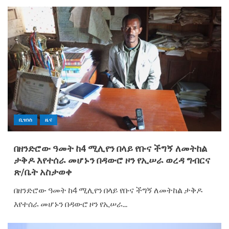
ቢዝነስ
ዜና
በዘንድሮው ዓመት ከ4 ሚሊየን በላይ የቡና ችግኝ ለመትከል
ታቅዶ እየተሰራ መሆኑን በዳውሮ ዞን የኢሠራ ወረዳ ግብርና
ጽ/ቤት አስታወቀ
በዘንድሮው ዓመት ከ4 ሚሊየን በላይ የቡና ችግኝ ለመትከል ታቅዶ
እየተሰራ መሆኑን በዳውሮ ዞን የኢሠራ...