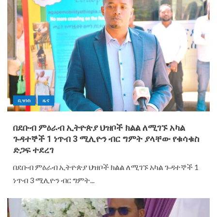
ቢዝነስ
ዜና
በደቡብ ምዕራብ ኢትዮጵያ ህዝቦች ክልል ለሚገኙ አካል
ጉዳተኞች 1 ነጥብ 3 ሚሊዮን ብር ግምት ያላቸው የቁሳቁስ
ድጋፍ ተደረገ
በደቡብ ምዕራብ ኢትዮጵያ ህዝቦች ክልል ለሚገኙ አካል ጉዳተኞች 1
ነጥብ 3 ሚሊዮን ብር ግምት...