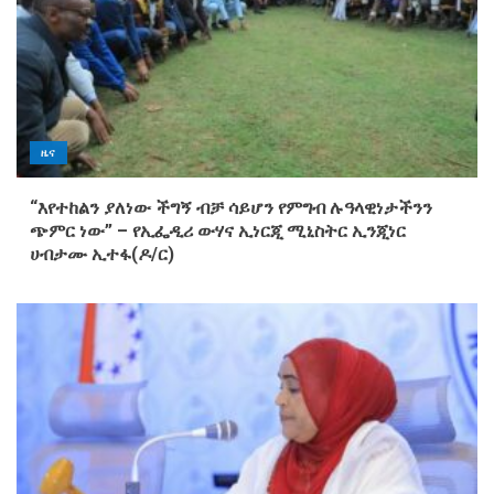
ዜና
“እየተከልን ያለነው ችግኝ ብቻ ሳይሆን የምግብ ሉዓላዊነታችንን
ጭምር ነው” – የኢፌዲሪ ውሃና ኢነርጂ ሚኒስትር ኢንጂነር
ሀብታሙ ኢተፋ(ዶ/ር)